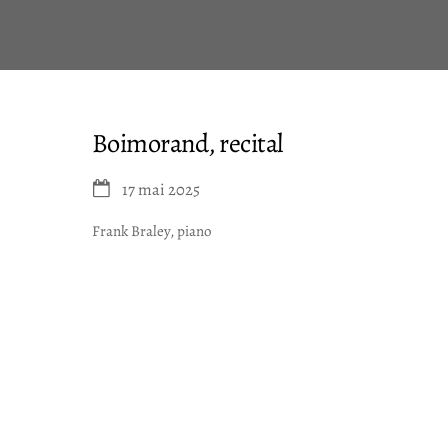
Skip
to
content
Boimorand, recital
17 mai 2025
Frank Braley, piano