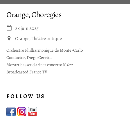
Skip
Men
to
Orange, Choregies
content
28 juin 2025
Orange, Théâtre antique
Orchestre Philharmonique de Monte-Carlo
Conductor, Diego Ceretta
Mozart basset clarinet concerto K.622
Broadcasted France TV
FOLLOW US